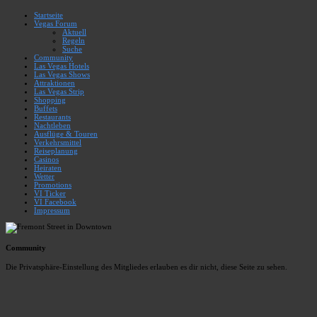
Startseite
Vegas Forum
Aktuell
Regeln
Suche
Community
Las Vegas Hotels
Las Vegas Shows
Attraktionen
Las Vegas Strip
Shopping
Buffets
Restaurants
Nachtleben
Ausflüge & Touren
Verkehrsmittel
Reiseplanung
Casinos
Heiraten
Wetter
Promotions
VI Ticker
VI Facebook
Impressum
Community
Die Privatsphäre-Einstellung des Mitgliedes erlauben es dir nicht, diese Seite zu sehen.