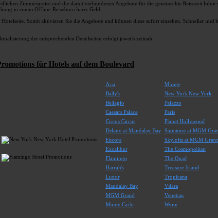
hiedlichen Zimmerpreise und die damit verbundenen Angebote für die gewünschte Reisezeit lohnt s
chung in einem Offline-Reisebüro bares Geld.
r Hotelseite. Somit aktivieren Sie die Angebote und können diese sofort einsehen. Schneller un
tualisierung der entsprechenden Detailseiten erfolgt jeweils zeitnah.
romotions für Hotels auf dem Boulevard
Aria
Mirage
Bally's
New York New York
Bellagio
Palazzo
Caesars Palace
Paris
Circus Circus
Planet Hollywood
Delano at Mandalay Bay
Signature at MGM Gra
Encore
Skylofts at MGM Gran
Excalibur
The Cosmopolitan
Flamingo
The Quad
Harrah's
Treasure Island
Luxor
Tropicana
Mandalay Bay
Vdara
MGM Grand
Venetian
Monte Carlo
Wynn