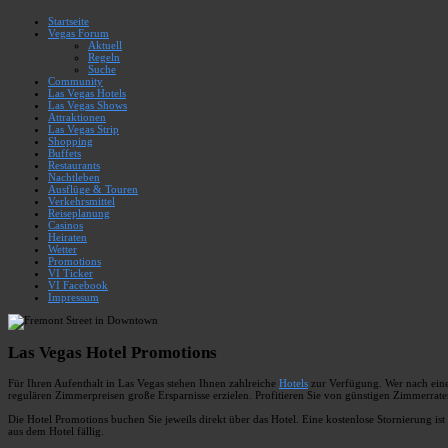
Startseite
Vegas Forum
Aktuell
Regeln
Suche
Community
Las Vegas Hotels
Las Vegas Shows
Attraktionen
Las Vegas Strip
Shopping
Buffets
Restaurants
Nachtleben
Ausflüge & Touren
Verkehrsmittel
Reiseplanung
Casinos
Heiraten
Wetter
Promotions
VI Ticker
VI Facebook
Impressum
Las Vegas Hotel Promotions
Für Ihren Aufenthalt in Las Vegas stehen Ihnen zahlreiche
Hotels
zur Verfügung. Wer nach einer
regulären Zimmerpreisen große Ersparnisse erzielen. Profitieren Sie von günstigen Zimmerrat
Die Hotel Promotions buchen Sie jeweils direkt über das Hotel. Eine kostenlose Stornierung is
aus dem Hotel fällig.