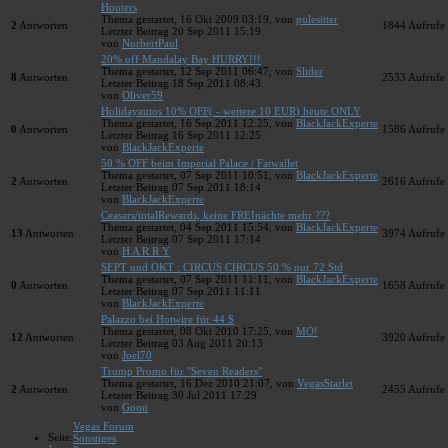
Hooters
Thema gestartet, 16 Okt 2009 03:19, von
polesitter
2
Antworten
1844
Aufrufe
Letzter Beitrag 20 Sep 2011 15:19
von
NorbertPaul
20% off Mandalay Bay HURRY!!!
Thema gestartet, 12 Sep 2011 06:47, von
Slider
8
Antworten
2533
Aufrufe
Letzter Beitrag 18 Sep 2011 08:43
von
Oliver59
Holidayautos 10% OFF( - weitere 10 EUR) heute ONLY
Thema gestartet, 16 Sep 2011 12:25, von
BlackJackExperte
0
Antworten
1586
Aufrufe
Letzter Beitrag 16 Sep 2011 12:25
von
BlackJackExperte
50 % OFF beim Imperial Palace / Fatwallet
Thema gestartet, 07 Sep 2011 10:51, von
BlackJackExperte
2
Antworten
2616
Aufrufe
Letzter Beitrag 07 Sep 2011 18:14
von
BlackJackExperte
Ceasars/totalRewards, keine FREInächte mehr ???
Thema gestartet, 04 Sep 2011 15:54, von
BlackJackExperte
13
Antworten
3974
Aufrufe
Letzter Beitrag 07 Sep 2011 17:14
von
H A R R Y
SEPT und OKT : CIRCUS CIRCUS 50 % nur 72 Std
Thema gestartet, 07 Sep 2011 11:11, von
BlackJackExperte
0
Antworten
1658
Aufrufe
Letzter Beitrag 07 Sep 2011 11:11
von
BlackJackExperte
Palazzo bei Hotwire für 44 $
Thema gestartet, 08 Okt 2010 17:25, von
MO!
12
Antworten
3920
Aufrufe
Letzter Beitrag 03 Aug 2011 20:13
von
Joel70
Trump Promo für "Seven Readers"
Thema gestartet, 16 Dez 2010 21:07, von
VegasStarlet
2
Antworten
2455
Aufrufe
Letzter Beitrag 30 Jul 2011 17:29
von
Goon
Vegas Forum
Seite:
Sonstiges