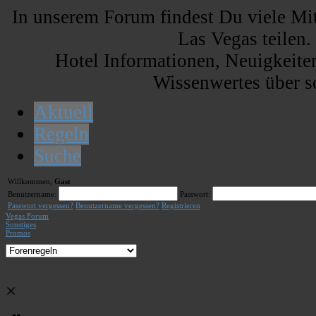
In unserem Forum findest Du viele Mi
Las Vegas teilen.
Hotel Informationen, Neuigkeiten
Wissenwertes über s
Aktuell
Regeln
Suche
Willkommen,
Gast
Benutzername:
Passwort:
Passwort vergessen?
Benutzername vergessen?
Registrieren
Vegas Forum
Sonstiges
Promos
×