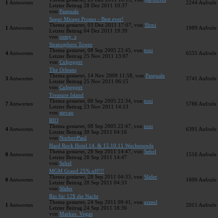
1
Antworten
2244
Aufrufe
Letzter Beitrag 28 Dez 2011 10:37
von
Pasquale
Super Mirage Promo - Best ever!
Thema gestartet, 03 Dez 2011 17:07, von
Shmi
1
Antworten
1989
Aufrufe
Letzter Beitrag 04 Dez 2011 19:39
von
romy_s
Stratosphere Tower
Thema gestartet, 08 Sep 2005 22:45, von
toni
4
Antworten
6555
Aufrufe
Letzter Beitrag 25 Nov 2011 13:07
von
Culpepper
The Orleans
Thema gestartet, 14 Nov 2009 11:58, von
Pasquale
3
Antworten
3741
Aufrufe
Letzter Beitrag 25 Nov 2011 06:15
von
Culpepper
Treasure Island
Thema gestartet, 08 Sep 2005 22:34, von
toni
7
Antworten
5786
Aufrufe
Letzter Beitrag 23 Nov 2011 14:13
von
stevan
RIO
Thema gestartet, 08 Sep 2005 22:47, von
toni
4
Antworten
6391
Aufrufe
Letzter Beitrag 30 Sep 2011 04:16
von
NorbertPaul
Hard Rock Hotel 14. & 15.10.11 Wochenende
Thema gestartet, 28 Sep 2011 14:47, von
Sebel
0
Antworten
1516
Aufrufe
Letzter Beitrag 28 Sep 2011 14:47
von
Sebel
MGM Grand 25% off!!!
Thema gestartet, 28 Sep 2011 04:33, von
Slider
0
Antworten
1600
Aufrufe
Letzter Beitrag 28 Sep 2011 04:33
von
Slider
Rio für 12$ die Nacht
Thema gestartet, 24 Sep 2011 09:41, von
urmel
1
Antworten
2011
Aufrufe
Letzter Beitrag 24 Sep 2011 18:36
von
Markus_Vegas