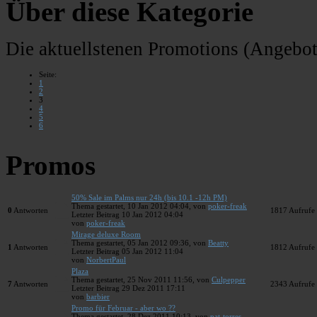
Über diese Kategorie
Die aktuellstenen Promotions (Angebot
Seite:
1
2
3
4
5
6
Promos
50% Sale im Palms nur 24h (bis 10.1 -12h PM)
Thema gestartet, 10 Jan 2012 04:04, von
poker-freak
0
Antworten
1817
Aufrufe
Letzter Beitrag 10 Jan 2012 04:04
von
poker-freak
Mirage deluxe Room
Thema gestartet, 05 Jan 2012 09:36, von
Beatty
1
Antworten
1812
Aufrufe
Letzter Beitrag 05 Jan 2012 11:04
von
NorbertPaul
Plaza
Thema gestartet, 25 Nov 2011 11:56, von
Culpepper
7
Antworten
2343
Aufrufe
Letzter Beitrag 29 Dez 2011 17:11
von
barbier
Promo für Februar - aber wo ??
Thema gestartet, 28 Dez 2011 10:13, von
pat-torres