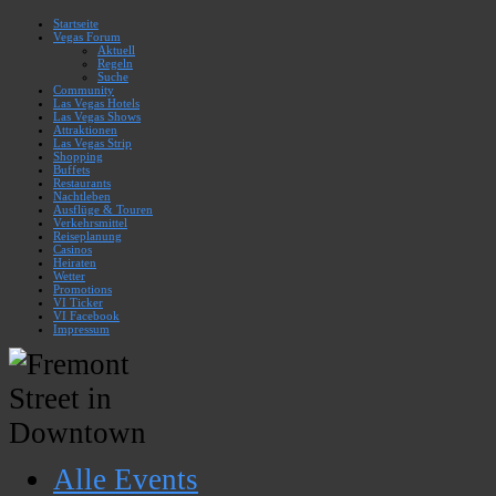
Startseite
Vegas Forum
Aktuell
Regeln
Suche
Community
Las Vegas Hotels
Las Vegas Shows
Attraktionen
Las Vegas Strip
Shopping
Buffets
Restaurants
Nachtleben
Ausflüge & Touren
Verkehrsmittel
Reiseplanung
Casinos
Heiraten
Wetter
Promotions
VI Ticker
VI Facebook
Impressum
Alle Events