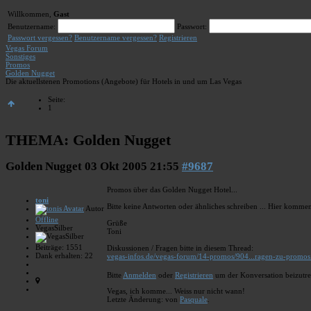
Willkommen,
Gast
Benutzername:
Passwort:
Passwort vergessen?
Benutzername vergessen?
Registrieren
Vegas Forum
Sonstiges
Promos
Golden Nugget
Die aktuellstenen Promotions (Angebote) für Hotels in und um Las Vegas
Seite:
1
THEMA:
Golden Nugget
Golden Nugget
03 Okt 2005 21:55
#9687
Promos über das Golden Nugget Hotel...
toni
Bitte keine Antworten oder ähnliches schreiben ... Hier kommen
Autor
Offline
Grüße
VegasSilber
Toni
Beiträge: 1551
Diskussionen / Fragen bitte in diesem Thread:
Dank erhalten: 22
vegas-infos.de/vegas-forum/14-promos/904...ragen-zu-promos
Bitte
Anmelden
oder
Registrieren
um der Konversation beizutre
Vegas, ich komme... Weiss nur nicht wann!
Letzte Änderung: von
Pasquale
.