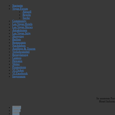
Startseite
Vegas Forum
Aktuell
Regeln
Suche
Community
Las Vegas Hotels
Las Vegas Shows
Attraktionen
Las Vegas Strip
Shopping
Buffets
Restaurants
Nachtleben
Ausflüge & Touren
Verkehrsmittel
Reiseplanung
Casinos
Heiraten
Wetter
Promotions
VI Ticker
VI Facebook
Impressum
In unserem Foru
Hotel Inform
Aktuell
Regeln
Suche