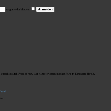
Angemeldet bleiben:
 ausschliesslich Promos rein. Wer näheres wissen möchte, bitte in Kategorie Hotels.
.html
ten.